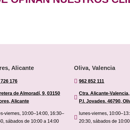
res, Alicante
Oliva, Valencia

 726 176
962 852 111
retera de Almoradí, 9, 03150
Ctra. Alicante-Valencia,

ores, Alicante
P.I. Jovades. 46790, Oli
es-viernes, 10:00–14:00, 16:30–
lunes-viernes, 10:00–13

30, sábados de 10:00 a 14:00
20:30, sábados de 10:00