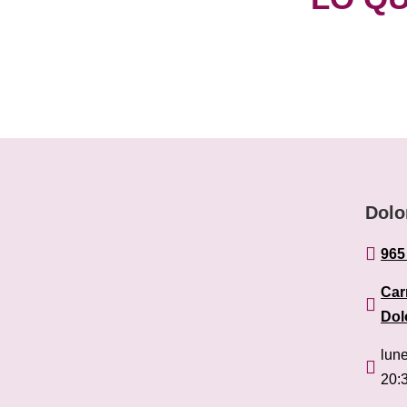
Dolo

965
Car

Dol
lun

20: