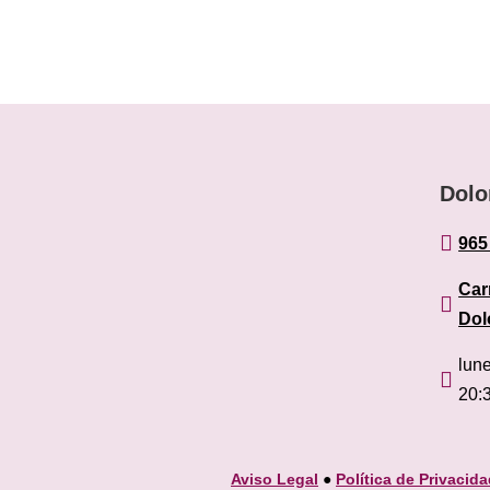
Dolo

965
Car

Dol
lun

20:
Aviso Legal
●
Política de Privacid