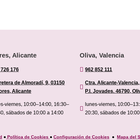
res, Alicante
Oliva, Valencia

 726 176
962 852 111
retera de Almoradí, 9, 03150
Ctra. Alicante-Valencia,

ores, Alicante
P.I. Jovades. 46790, Oli
es-viernes, 10:00–14:00, 16:30–
lunes-viernes, 10:00–13

30, sábados de 10:00 a 14:00
20:30, sábados de 10:00
ad
●
Política de Cookies
●
Configuración de Cookies
●
Mapa del S