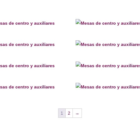
1
2
→