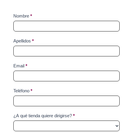
Contact
Nombre
*
Us
Apellidos
*
Email
*
Teléfono
*
¿A qué tienda quiere dirigirse?
*