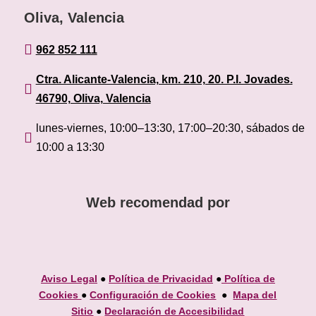
Oliva, Valencia

962 852 111
Ctra. Alicante-Valencia, km. 210, 20. P.I. Jovades.

46790, Oliva, Valencia
lunes-viernes, 10:00–13:30, 17:00–20:30, sábados de

10:00 a 13:30
Web recomendad por
Aviso Legal
●
Política de Privacidad
●
Política de
Cookies
●
Configuración de Cookies
●
Mapa del
Sitio
●
Declaración de Accesibilidad