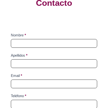
Contacto
Contact
Nombre
*
Us
Apellidos
*
Email
*
Teléfono
*