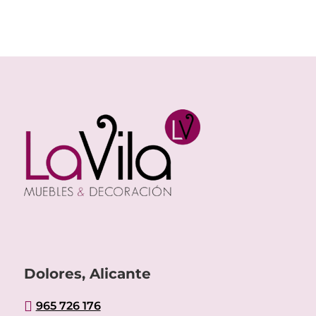
Dolores, Alicante

965 726 176