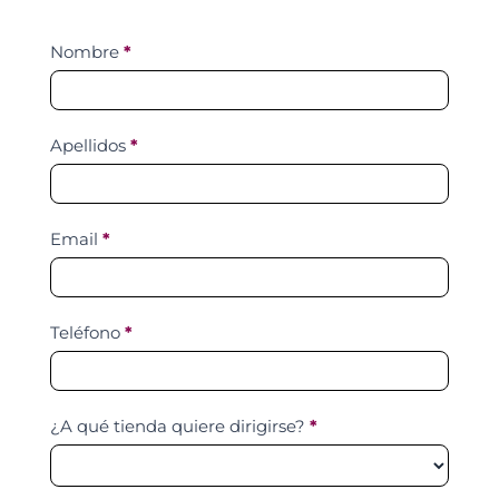
Contact
Nombre
*
Us
Apellidos
*
Email
*
Teléfono
*
¿A qué tienda quiere dirigirse?
*