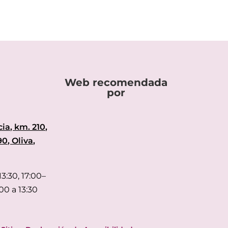
Web recomendada
por
ia, km. 210,
90, Oliva,
3:30, 17:00–
00 a 13:30