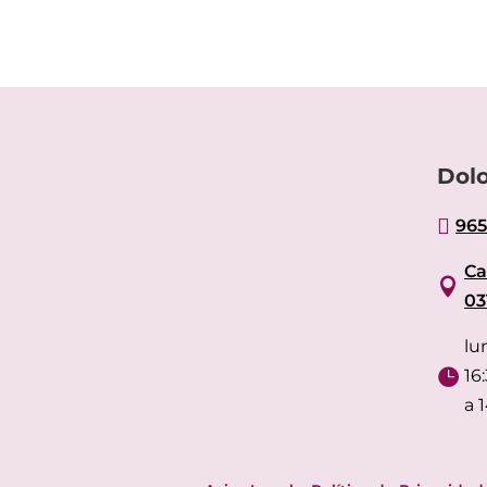
Dolo

965
Ca

03
lu

16
a 