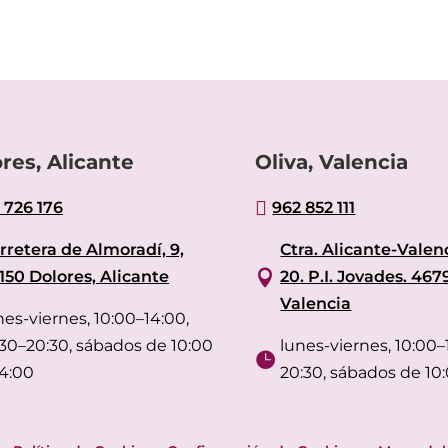
res, Alicante
Oliva, Valencia

 726 176
962 852 111
rretera de Almoradí, 9,
Ctra. Alicante-Valenc

150 Dolores, Alicante
20. P.I. Jovades. 467
Valencia
nes-viernes, 10:00–14:00,
:30–20:30, sábados de 10:00
lunes-viernes, 10:00–1

14:00
20:30, sábados de 10: