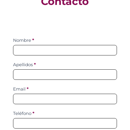
Contacto
Contact
Nombre
*
Us
Apellidos
*
Email
*
Teléfono
*