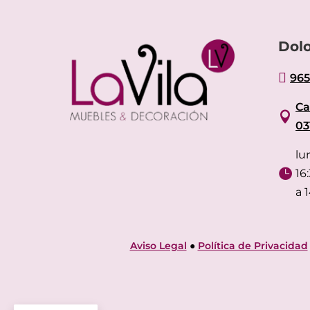
Dolo

965
Ca

03
lu

16
a 
Aviso Legal
●
Política de Privacidad