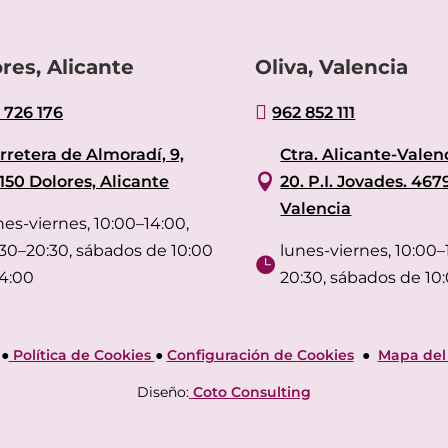
res, Alicante
Oliva, Valencia

 726 176
962 852 111
rretera de Almoradí, 9,
Ctra. Alicante-Valenc

150 Dolores, Alicante
20. P.I. Jovades. 467
Valencia
nes-viernes, 10:00–14:00,
:30–20:30, sábados de 10:00
lunes-viernes, 10:00–1

14:00
20:30, sábados de 10:
●
Política de Cookies
●
Configuración de Cookies
●
Mapa del 
Diseño:
Coto Consulting