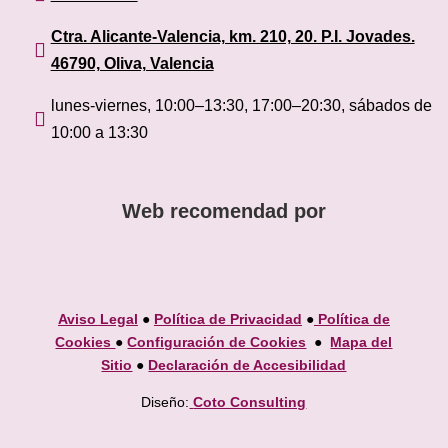
Ctra. Alicante-Valencia, km. 210, 20. P.I. Jovades.

46790, Oliva, Valencia
lunes-viernes, 10:00–13:30, 17:00–20:30, sábados de

10:00 a 13:30
Web recomendad por
Aviso Legal
●
Política de Privacidad
●
Política de
Cookies
●
Configuración de Cookies
●
Mapa del
Sitio
●
Declaración de Accesibilidad
Diseño:
Coto Consulting