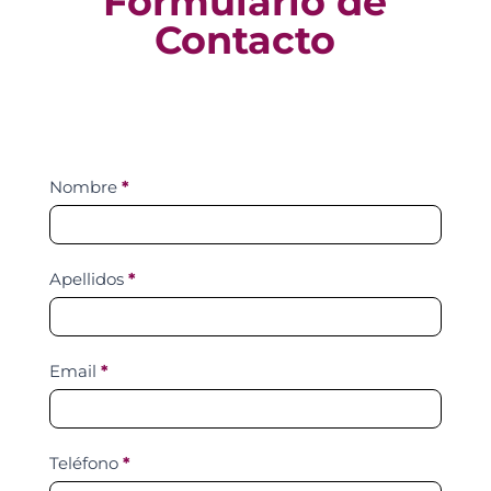
Formulario de
Contacto
Contact
Nombre
*
Us
Apellidos
*
Email
*
Teléfono
*